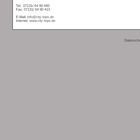
Tel.: 07131/ 64 90 440
Fax: 07131/ 64 90 413
E-Mail:
info@city-tops.de
Internet:
www.city-tops.de
Datenschu